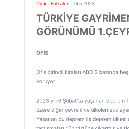
Öznur Bursalı
•
14.5.2023
TÜRKİYE GAYRİME
GÖRÜNÜMÜ 1.ÇEY
OFİS
Ofis birincil kiraları ABD $ bazında beş
koruyor
2023 yılı 6 Şubat’ta yaşanan deprem fe
üzere diğer çevre il ve ülkeleri etkiley
Yaşanan bu deprem ile deprem ülkesi ol
tartışmaları gün yüzüne çıkarmış ve ti