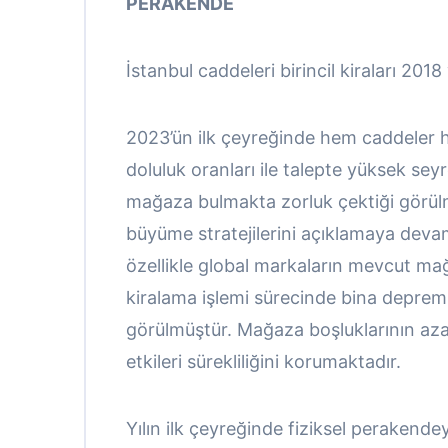
PERAKENDE
İstanbul caddeleri birincil kiraları 201
2023’ün ilk çeyreğinde hem caddeler h
doluluk oranları ile talepte yüksek se
mağaza bulmakta zorluk çektiği görülm
büyüme stratejilerini açıklamaya deva
özellikle global markaların mevcut m
kiralama işlemi sürecinde bina deprem d
görülmüştür. Mağaza boşluklarının az
etkileri sürekliliğini korumaktadır.
Yılın ilk çeyreğinde fiziksel perakend