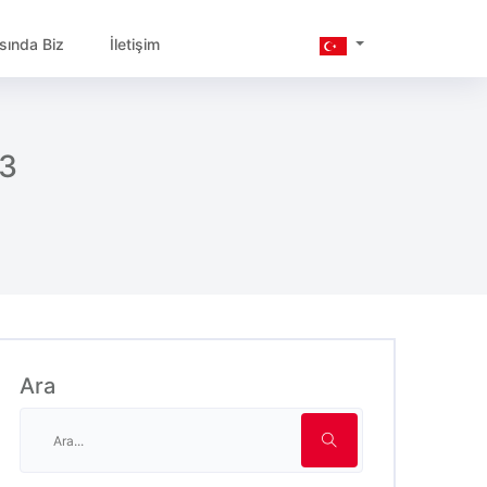
sında Biz
İletişim
3
Ara