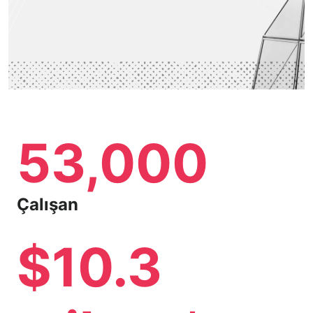
53,000
Çalışan
$10.3