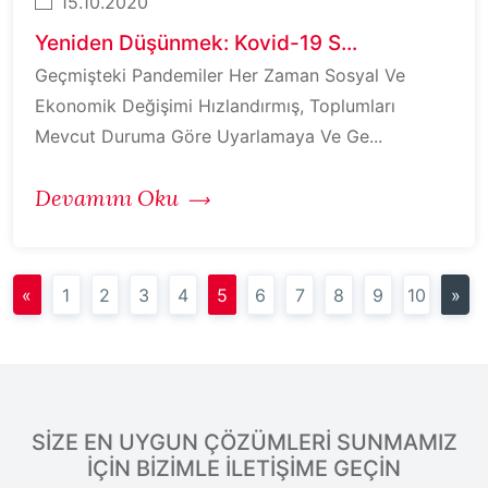
15.10.2020
Yeniden Düşünmek: Kovid-19 S...
Geçmişteki Pandemiler Her Zaman Sosyal Ve
Ekonomik Değişimi Hızlandırmış, Toplumları
Mevcut Duruma Göre Uyarlamaya Ve Ge...
Devamını Oku
«
1
2
3
4
5
6
7
8
9
10
»
SİZE EN UYGUN ÇÖZÜMLERİ SUNMAMIZ
İÇİN BİZİMLE İLETİŞİME GEÇİN