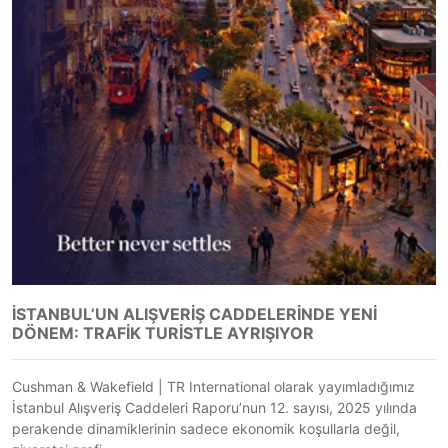
İSTANBUL’UN ALIŞVERIŞ CADDELERINDE YENI
DÖNEM: TRAFIK TURISTLE AYRIŞIYOR
Cushman & Wakefield | TR International olarak yayımladığımız
İstanbul Alışveriş Caddeleri Raporu’nun 12. sayısı, 2025 yılında
perakende dinamiklerinin sadece ekonomik koşullarla değil,