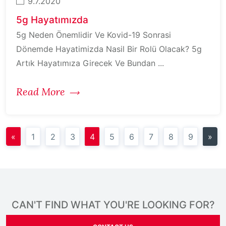
9.7.2020
5g Hayatımızda
5g Neden Önemlidir Ve Kovid-19 Sonrasi
Dönemde Hayatimizda Nasil Bir Rolü Olacak? 5g
Artık Hayatımıza Girecek Ve Bundan ...
Read More
«
1
2
3
4
5
6
7
8
9
»
CAN'T FIND WHAT YOU'RE LOOKING FOR?