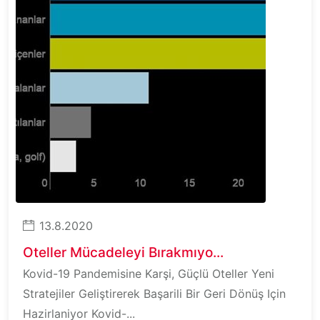
13.8.2020
Oteller Mücadeleyi Bırakmıyo...
Kovid-19 Pandemisine Karşi, Güçlü Oteller Yeni
Stratejiler Geliştirerek Başarili Bir Geri Dönüş Için
Hazirlaniyor Kovid-...